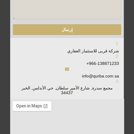
إرسال
شركة قربى للاستثمار العقاري
966-138871233+​
info@qurba.com.sa​
مجمع سدرة, شارع الأمير سلطان, حي الأندلس, الخبر
34437